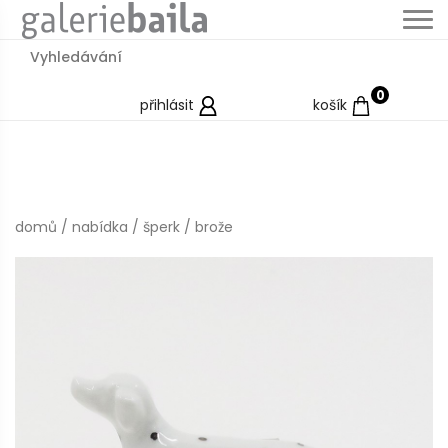
0
přihlásit
košík
domů
/
nabídka
/
šperk
/
brože