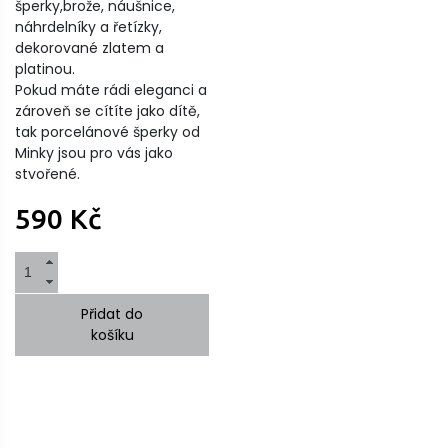
šperky,brože, náušnice,
náhrdelníky a řetízky,
dekorované zlatem a
platinou.
Pokud máte rádi eleganci a
zároveň se cítíte jako dítě,
tak porcelánové šperky od
Minky jsou pro vás jako
stvořené.
590 Kč
Přidat do
košíku